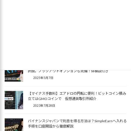
ダーが徹底比較。 各手数料と
Layer2銘柄も含めた最低出庫
枚数
2025年7月29日
◆【日本国内】デイトレード
口座・現物口座開設
関連記事
国内でBTCUSDとゴールドをデイトレするならFXTFという選
択肢。ノックアウトオプションも完備！体験談付き
2025年5月7日
【マイナス手数料】エアドロの円転に便利！ビットコイン積み
立てはGMOコインで 仮想通貨取引所紹介
2023年7月28日
バイナンスジャパンで利息を得る方法は？SimpleEarnへ入れる
手順を口座開設から徹底解説