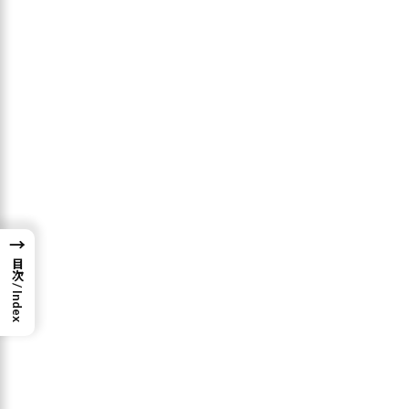
このバイナンスカードは
還元率が1.6%
となっており、国内で発行
できる同種のBitflyerカード(最高1.0％還元)よりも高いです。ま
た、楽天カードやアメックスカードとは違い、
BNBトークン
で還
元されるため
トークンの現金化・利息を付けての運用
が可能で
す。
バイナンスカードには、以下の3ステップで簡単にカードに申し込
みできます。
→
※カード発行手順のイメージ
目次 / Index
バイナンスジャパンで口座開設
アプリ内のバナーから「バイナンスカード」に申し
込み
自宅に郵送される