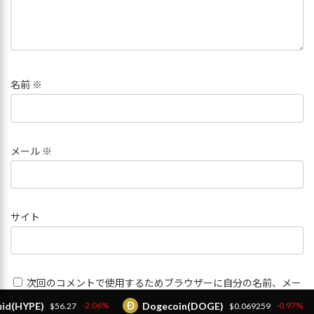
名前
※
メール
※
サイト
次回のコメントで使用するためブラウザーに自分の名前、メー
ルアドレス、サイトを保存する。
PE)
Dogecoin(DOGE)
B
-2.06%
-0.97%
$56.27
$0.069259