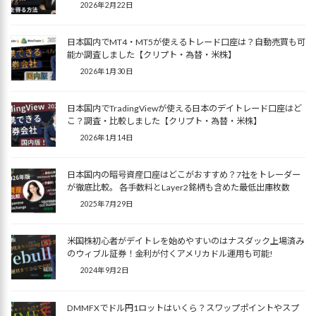
2026年2月22日
日本国内でMT4・MT5が使えるトレード口座は？自動売買も可
能か調査しました【クリプト・為替・米株】
2026年1月30日
日本国内でTradingViewが使える日本のデイトレード口座はど
こ？調査・比較しました【クリプト・為替・米株】
2026年1月14日
日本国内の暗号資産口座はどこがおすすめ？7社をトレーダー
が徹底比較。 各手数料とLayer2銘柄も含めた最低出庫枚数
2025年7月29日
米国株初心者がデイトレを始めやすいのはナスダック上場済み
のウィブル証券！金利が付くアメリカドル運用も可能!
2024年9月2日
DMMFXでドル円1ロットはいくら？スワップポイントやスプ