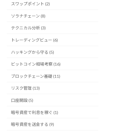
スワップポイント (2)
富
ソラナチェーン (8)
テクニカル分析 (3)
約定手数料率
トレーディングビュー (6)
がマイナス
ハッキングから守る (5)
暗号資産の出庫
ビットコイン相場考察 (16)
手数料が無料
ブロックチェーン基礎 (11)
リスク管理 (13)
口座開設 (5)
主要なアルトコ
イン
暗号資産で利息を稼ぐ (1)
の取り扱いあり
暗号資産を送金する (9)