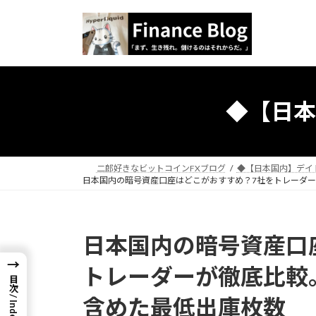
コ
ナ
ン
ビ
テ
ゲ
ン
ー
ツ
シ
へ
ョ
◆【日本
ス
ン
キ
に
ッ
移
プ
動
二郎好きなビットコインFXブログ
◆【日本国内】デイ
日本国内の暗号資産口座はどこがおすすめ？7社をトレーダーが
日本国内の暗号資産口
→
トレーダーが徹底比較。 
目次 / Index
含めた最低出庫枚数