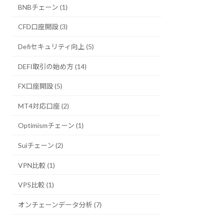
BNBチェーン (1)
CFD口座開設 (3)
Defiセキュリティ向上 (5)
DEFI取引の始め方 (14)
FX口座開設 (5)
MT4対応口座 (2)
グ
Optimismチェーン (1)
グ
特徴
の有
Suiチェーン (2)
VPN比較 (1)
VPS比較 (1)
国内のBTC流動
オンチェーンデータ分析 (7)
性
は１位で銘柄豊