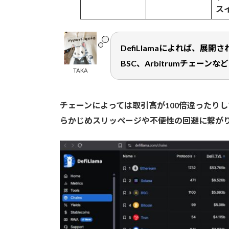
ス
DefiLlamaによれば、展
BSC、Arbitrumチェーンな
TAKA
チェーンによっては取引高が100倍違ったり
らかじめスリッページや不便性の回避に繋が