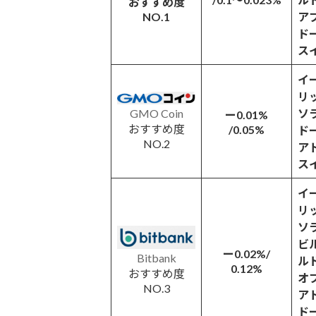
おすすめ度
NO.1
ア
ド
ス
イ
リ
GMO Coin
ソ
ー0.01%
おすすめ度
/0.05%
ド
NO.2
ア
ス
イ
リ
ソ
ビ
ー0.02%/
Bitbank
ル
0.12%
おすすめ度
オ
NO.3
ア
ド