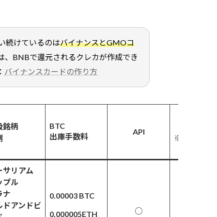
い続けているのは
バイナンスとGMOコ
は、BNBで還元されるクレカが作成でき
：
バイナンスカードの作り方
ステーキン
BTC
扱銘柄
レンディン
API
出庫手数料
例
※利息口座
無
ーサリアム
ップル
ラナ
0.00003 BTC
ルドアンドビ
○
◎
0.000005ETH
ド