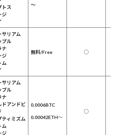
～
プトス
ージ
イ
ーサリアム
ップル
ラナ
無料/Free
○
△
ージ
トム
イ
ーサリアム
ップル
ラナ
ルドアンドビ
0.0006BTC
ド
○
〇
0.00042ETH
～
プティミズム
トム
ージ