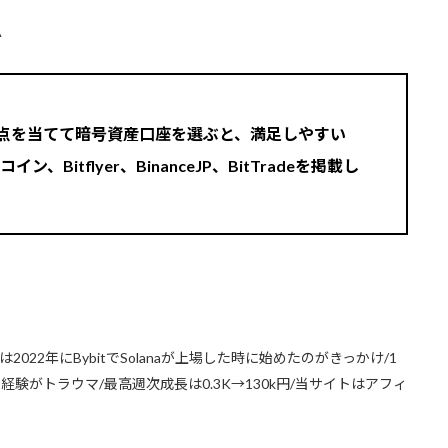
A
焦点を当てて暗号資産口座を選ぶと、満足しやすい
コイン、Bitflyer、BinanceJP、BitTradeを掲載し
2022年にBybitでSolanaが上場した時に始めたのがきっかけ/1
験がトラウマ/最高週次成長は0.3K→130k円/当サイトはアフィ