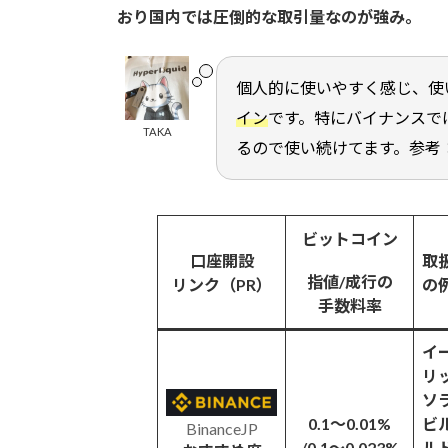
おり国内では圧倒的な取引量なのが強み。
個人的に使いやすく感じ、使
イン
です。特にバイナンスで
TAKA
るので使い続けてます。参考
ビットコイン
口座開設
取
指値/成行の
リンク（PR）
の
手数料率
イ
リ
ソ
0.1～0.01%
ビ
BinanceJP
/0.1～0.023%
ル