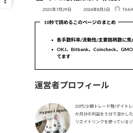
最
2025年7月29日
2026年8月5日
TAK
終
更
10秒で読めるこのページのまとめ
新
日
時
各手数料率/流動性/主要銘柄数に
:
OKJ、Bitbank、Coincheck、GMO
てます
運営者プロフィール
20代/少額トレード勢/デイトレは
か月分の利益を５分で溶かした経
リエイトリンクを使っているゾ