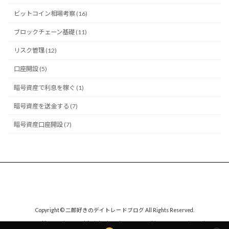
ビットコイン相場考察 (16)
ブロックチェーン基礎 (11)
リスク管理 (12)
口座開設 (5)
暗号資産で利息を稼ぐ (1)
暗号資産を送金する (7)
暗号資産口座開設 (7)
Copyright © 二郎好きのデイトレードブログ All Rights Reserved.
Powered by
WordPress
with
Lightning Theme
&
VK All in One Expansion Unit