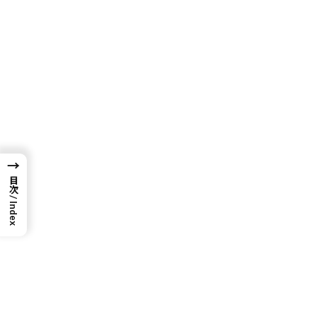
→
目次 / Index
目次
1. 東京市場の特徴