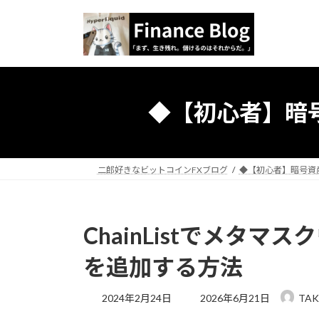
コ
ナ
ン
ビ
テ
ゲ
ン
ー
ツ
シ
へ
ョ
◆【初心者】暗
ス
ン
キ
に
ッ
移
プ
動
二郎好きなビットコインFXブログ
◆【初心者】暗号資
ChainListでメタ
を追加する方法
最
2024年2月24日
2026年6月21日
TAK
終