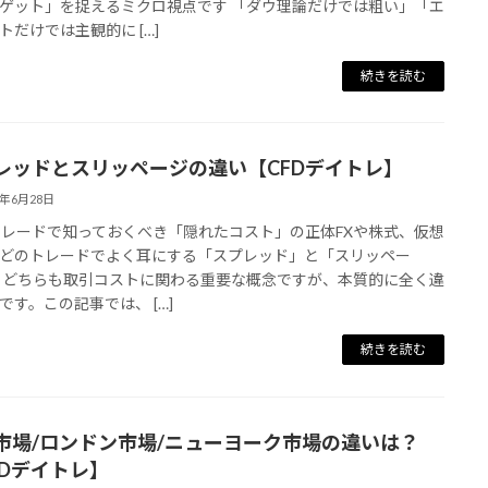
ゲット」を捉えるミクロ視点です 「ダウ理論だけでは粗い」「エ
トだけでは主観的に […]
続きを読む
レッドとスリッページの違い【CFDデイトレ】
6年6月28日
トレードで知っておくべき「隠れたコスト」の正体FXや株式、仮想
どのトレードでよく耳にする「スプレッド」と「スリッペー
 どちらも取引コストに関わる重要な概念ですが、本質的に全く違
です。この記事では、 […]
続きを読む
市場/ロンドン市場/ニューヨーク市場の違いは？
FDデイトレ】