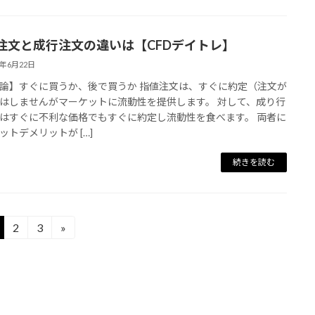
注文と成行注文の違いは【CFDデイトレ】
6年6月22日
】すぐに買うか、後で買うか 指値注文は、すぐに約定（注文が
はしませんがマーケットに流動性を提供します。 対して、成り行
はすぐに不利な価格でもすぐに約定し流動性を食べます。 両者に
ットデメリットが […]
続きを読む
2
3
»
固
固
定
定
ペ
ペ
ー
ー
ジ
ジ