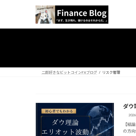
コ
ナ
ン
ビ
テ
ゲ
ン
ー
ツ
シ
へ
ョ
ス
ン
キ
に
ッ
移
プ
動
二郎好きなビットコインFXブログ
リスク管理
ダウ
202
【結論
の方向