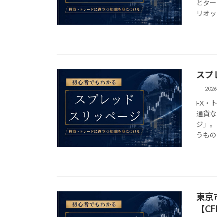
とター
リオッ
スプ
202
FX・
通貨な
ジ」。
うもの
東京
【C