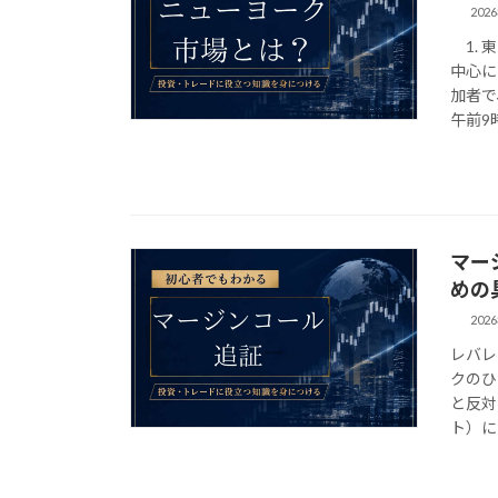
202
1. 
中心に
加者で
午前9時
マー
めの
202
レバレ
クのひ
と反対
ト）に