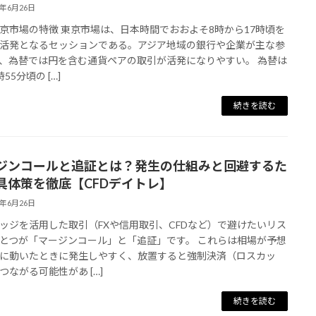
6年6月26日
東京市場の特徴 東京市場は、日本時間でおおよそ8時から17時頃を
活発となるセッションである。アジア地域の銀行や企業が主な参
、為替では円を含む通貨ペアの取引が活発になりやすい。 為替は
55分頃の […]
続きを読む
ジンコールと追証とは？発生の仕組みと回避するた
具体策を徹底【CFDデイトレ】
6年6月26日
ッジを活用した取引（FXや信用取引、CFDなど）で避けたいリス
とつが「マージンコール」と「追証」です。 これらは相場が予想
に動いたときに発生しやすく、放置すると強制決済（ロスカッ
つながる可能性があ […]
続きを読む