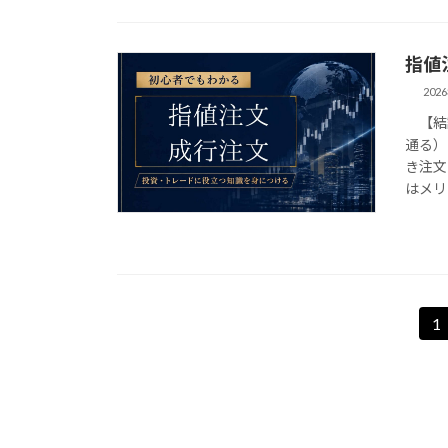
指値
202
【結論
通る）
き注文
はメリ
投
1
固
定
稿
ペ
の
ー
ジ
ペ