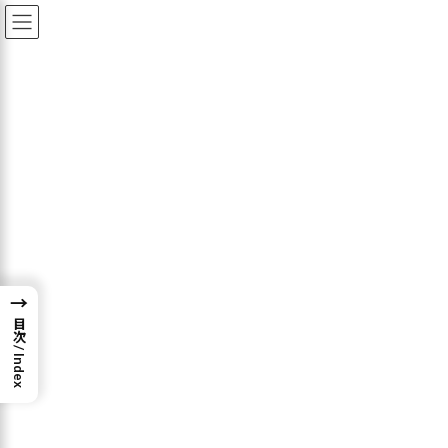
コ
ナ
ン
ビ
テ
ゲ
ン
ー
ツ
シ
◆【日本国内】デイトレード口
へ
ョ
ス
ン
座・現物口座開設
キ
に
ッ
移
プ
動
二郎好きなビットコインFXブログ
◆【日本国内】デイトレード口座・現物口座開設
日本国内の暗号資産口座はどこがおすす
→
め？7社をトレーダーが徹底比較。 各手
数料とLayer2銘柄も含めた最低出庫枚数
目次 / Index
2025年7月29日
【結論】最もおすすめな取引所はこの３つ
BinanceJapan、GMOコイン、Bitbankは暗号資
産全体のうち、高い取引高を誇るトークンの取
り扱いがあるのでこの3社を選びました。 具体