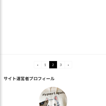
ワップポイントやスプレッドは？体験談
も含めて徹底解説！
2023年9月15日
1. 【結論】相場によるが10万円あれば取引可能
DMMFXではドル円1ロットを取引するのに、1
ドル160円のレートであれば64,000円が必要。
レートが5円変動するごとに、必要な証拠金は1
ロットあたり2,000円変動 […]
続きを読む
投
«
1
2
3
»
固
固
固
定
定
定
稿
ペ
ペ
ペ
サイト運営者プロフィール
ー
ー
ー
の
ジ
ジ
ジ
ペ
ー
ジ