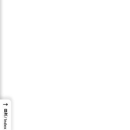
す。
:
You can join these Airdrop campaign for free.
→
目次 / Index