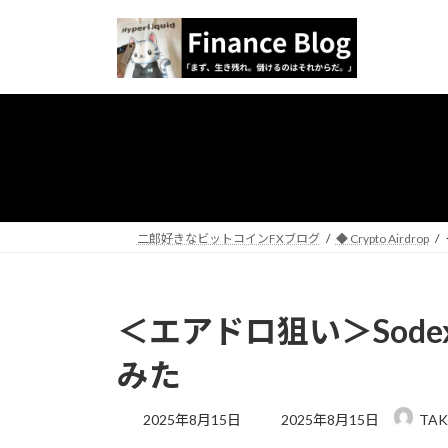
コ
ナ
ン
ビ
テ
ゲ
ン
ー
ツ
シ
へ
ョ
ス
ン
キ
に
ッ
移
プ
動
二郎好きなビットコインFXブログ
◆ Crypto Airdrop
＜エアドロ狙い＞Sod
みた
最
2025年8月15日
2025年8月15日
TAK
終