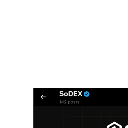
更
新
日
時
: