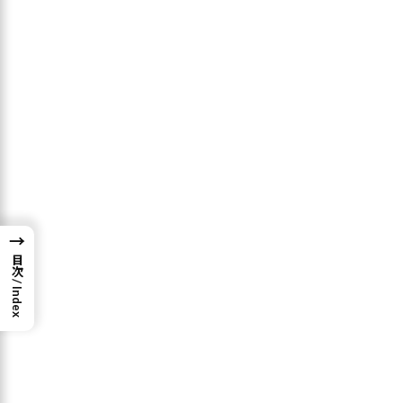
1. 【結論】TrezorとLedgerどっち
がおすすめ？
なにもこだわりがなく
コストを抑えたい
、
$SUIを長期で持ちたい
ならLedgerウォレット
の一番安いLedgerNanoSPlus一択
TAKA
Ledgerの不便なところ（※１）が許容できな
い、コールドウォレットそのものの
セキュリテ
ィに若干の不安がある
ならTrezorウォレット
→
です。
目次 / Index
※１：Ledgerウォレットはデフォルトの状態では、すべてのネッ
トワークが表示されておらずHyperEVMなどのチェーンは本体の
アップグレードとともに主導で追加しなければいけません。