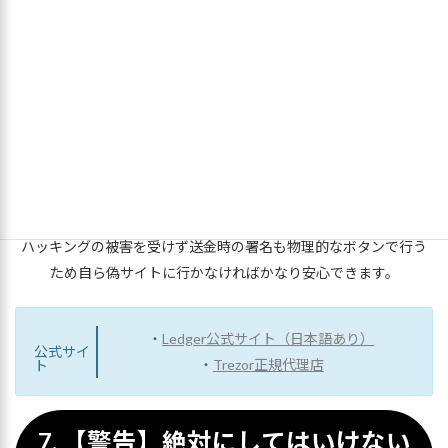
のタイミングと重なり利確が遅れる可能性、日本円で補償され強
制利確されることを否めないため大金は置いとけないです。
メタマスクなどのホットウォレットは送金の承認権限が秘密鍵を
知っている当人にしかないので安全ですが、秘密鍵が漏洩したり
悪質なプログラムに自動的に署名させられることで盗まれるため
コールドウォレットには安全面で劣ります。
というのも、コールドウォレットはオフラインで保管するため、
ハッキングの被害を受けず送金時の署名も物理的なボタンで行う
ため自ら偽サイトに行かなければかなり安心できます。
・
Ledger公式サイト（日本語あり）
公式サイ
・
Trezor正規代理店
ト
7. 【警告】絶対にしてはいけない