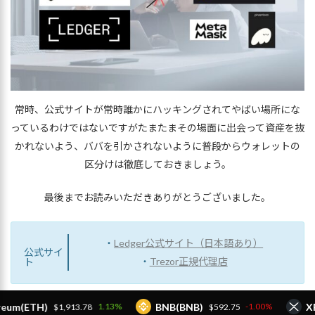
常時、公式サイトが常時誰かにハッキングされてやばい場所にな
っているわけではないですがたまたまその場面に出会って資産を抜
かれないよう、ババを引かされないように普段からウォレットの
区分けは徹底しておきましょう。
最後までお読みいただきありがとうございました。
・
Ledger公式サイト（日本語あり）
公式サイ
・
Trezor正規代理店
ト
ETH)
BNB(BNB)
XRP(XR
1.13%
-1.00%
$1,913.78
$592.75