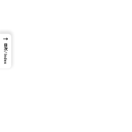
※リファーラルリンクを使用しています/I use refferral link
新
日
時
:
→
目次 / Index