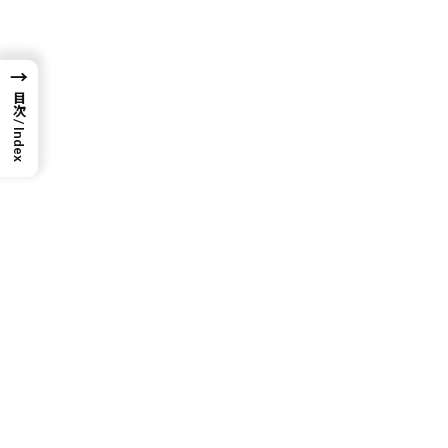
→
目次
目次 / Index
1. Phantomウォレットでの操作