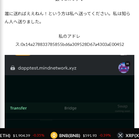
誰に送ればええねん！という方は私へ送ってください。私は知ら
ん人へ送りました。
私のアドレ
ス:0x14a278833785855bd6a309528D67a4303aE00452
BNB(BNB)
XRP(XRP)
-0.35%
-0.39%
$1,904.39
$591.93
$