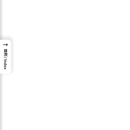
この記事は一般的な情報提供を目的としたもの
であり、特定の投資行動を推奨するものではあ
→
りません。
目次 / Index
Defi投資には元本割れ・為替損失・価格変動・ハ
免責事項
ッキング・ラグプルなどのリスクがあり、税務
上の取り扱いも複雑な場合があります。取引に
あたっては、必ずご自身で最新情報や専門家の
助言を確認してください。
目次
▼
USDCとは？