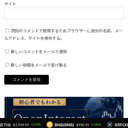
サイト
次回のコメントで使用するためブラウザーに自分の名前、メー
ルアドレス、サイトを保存する。
新しいコメントをメールで通知
新しい投稿をメールで受け取る
BNB(BNB)
XRP(XRP)
0.59%
0.08%
$1,919.59
$592.35
$1