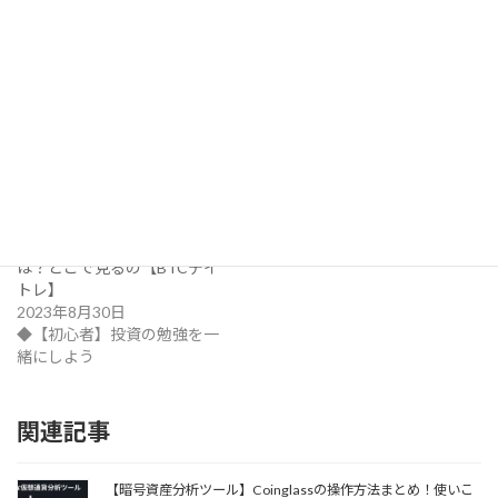
関連
ビットコインBTCUSDT相場
[ビットコイン相場考察]2023
レポート2025(8/30～
年10/22~10/28Bitcoin/USDT
9/5)Bitcoin Weekly Market
相場レポート
Report
2023年11月6日
2025年9月7日
◆ ビットコイン相場つぶやき
◆ ビットコイン相場つぶやき
Open Interest(未決済建玉)と
は？どこで見るの【BTCデイ
トレ】
2023年8月30日
◆【初心者】投資の勉強を一
緒にしよう
関連記事
【暗号資産分析ツール】Coinglassの操作方法まとめ！使いこ